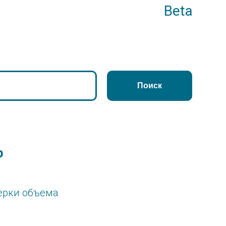
Beta
Поиск
р
ерки объема