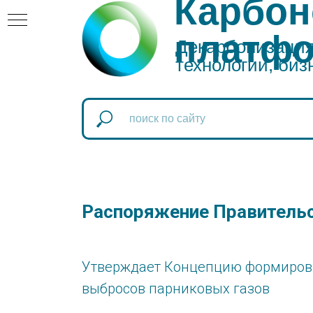
Карбон
платф
Декарбонизация:
технологии, биз
атформа
оновая
Распоряжение Правительст
Утверждает Концепцию формирова
выбросов парниковых газов