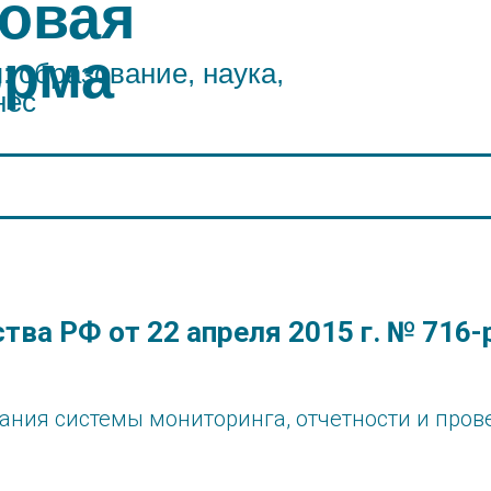
овая
орма
 образование, наука,
нес
ва РФ от 22 апреля 2015 г. № 716-
ния системы мониторинга, отчетности и пров