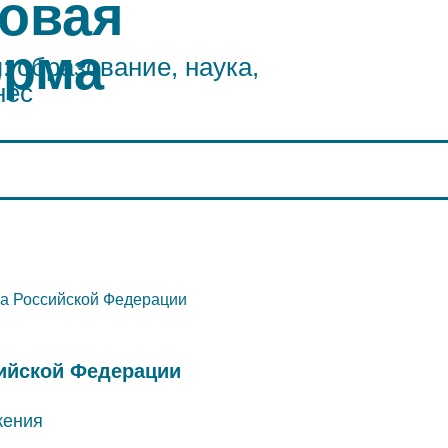
овая
орма
 образование, наука,
нес
а Российской Федерации
ийской Федерации
жения