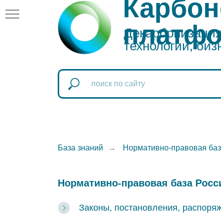
Карбон
платф
Декарбонизация:
технологии, биз
атформа
оновая
База знаний
→
Нормативно-правовая баз
Нормативно-правовая база Росс
ая
Законы, постановления, распоря