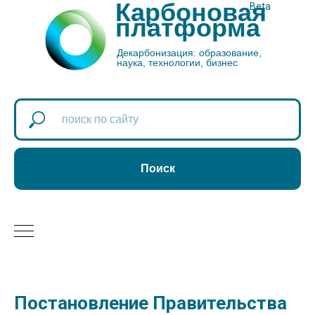
Карбоновая
Beta
платформа
Декарбонизация: образование,
наука, технологии, бизнес
Поиск
Постановление Правительства