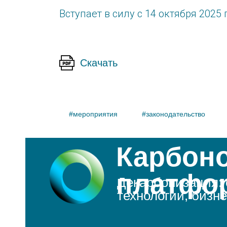
Вступает в силу с 14 октября 2025 
ты
ы
Скачать
ов в
#мероприятия
#законодательство
Карбон
платфо
Декарбонизация: 
технологии, бизн