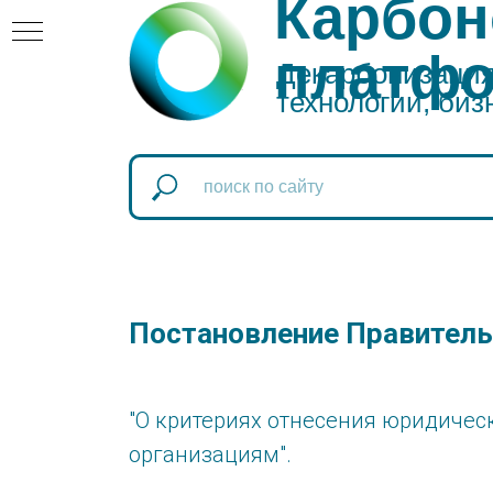
Карбон
платф
Декарбонизация:
технологии, биз
атформа
оновая
Постановление Правитель
"О критериях отнесения юридиче
организациям".