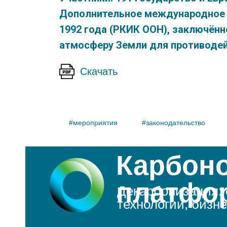
Дополнительное международное 
1992 года (РКИК ООН), заключённ
ты
атмосферу Земли для противодей
ы
Скачать
ов в
#мероприятия
#законодательство
Карбон
платфо
Декарбонизация: 
технологии, бизн