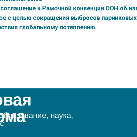
соглашение к Рамочной конвенции ООН об из
ое с целью сокращения выбросов парниковых 
ствия глобальному потеплению.
овая
рма
образование, наука,
ес