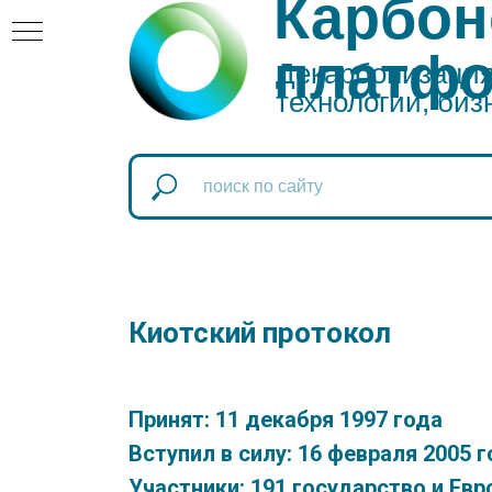
Карбон
платф
Декарбонизация:
технологии, биз
атформа
оновая
Киотский протокол
Принят: 11 декабря 1997 года
Вступил в силу: 16 февраля 2005 
Участники: 191 государство и Ев