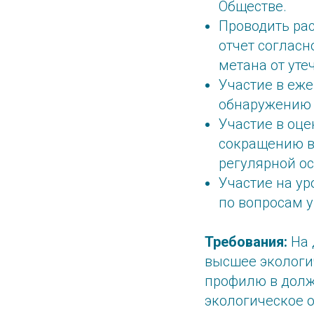
Обществе.
Проводить ра
отчет соглас
метана от уте
Участие в еж
обнаружению 
Участие в оц
сокращению вы
регулярной ос
Участие на у
по вопросам у
Требования:
На 
высшее экологич
профилю в долж
экологическое о