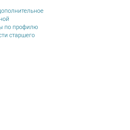
 дополнительное
ной
ты по профилю
сти старшего