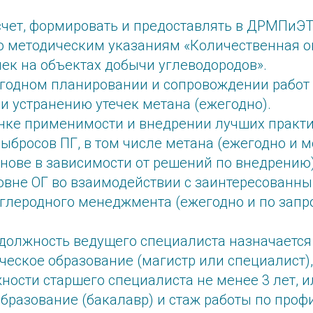
счет, формировать и предоставлять в ДРМПиЭ
но методическим указаниям «Количественная 
чек на объектах добычи углеводородов».
егодном планировании и сопровождении работ
и устранению утечек метана (ежегодно).
енке применимости и внедрении лучших практи
бросов ПГ, в том числе метана (ежегодно и м
нове в зависимости от решений по внедрению)
ровне ОГ во взаимодействии с заинтересованн
глеродного менеджмента (ежегодно и по запро
должность ведущего специалиста назначаетс
еское образование (магистр или специалист),
ности старшего специалиста не менее 3 лет, 
бразование (бакалавр) и стаж работы по проф