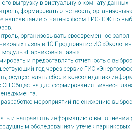
 его выгрузку в виртуальную комнату данных.
онтроль, формировать отчетность, организовыв
е направление отчетных форм ГИС-ТЭК по вы
азов.
онтроль, организовывать своевременное запол
никовых газов в 1С Предприятие ИС «Экологич
» модуль «Парниковые газы».
мировать и предоставлять отчетность о выбро
дшествующий год через сервис ГИС «Энергоэфф
ть, осуществлять сбор и консолидацию инфор
х СП Общества для формирования Бизнес-план
менеджмента.
в разработке мероприятий по снижению выбро
ать и направлять информацию о выполнении 
оздушным обследованиям утечек парниковых 