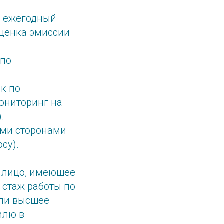
Т ежегодный
оценка эмиссии
 по
к по
ониторинг на
.
ыми сторонами
су).
я лицо, имеющее
 стаж работы по
или высшее
илю в