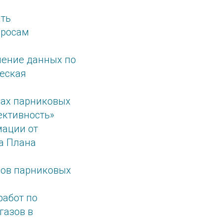
ать
бросам
нение данных по
еская
сах парниковых
ективность»
мации от
а Плана
сов парниковых
работ по
газов в