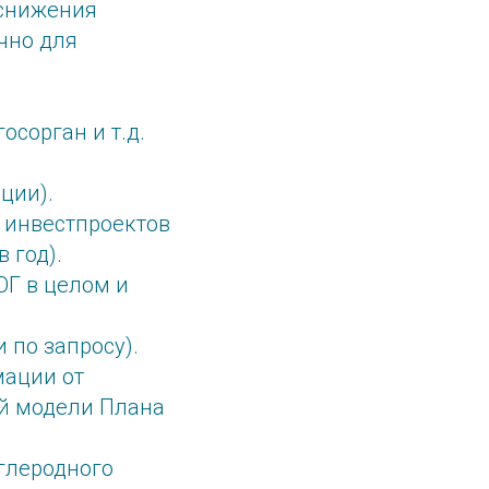
 снижения
чно для
осорган и т.д.
ции).
 инвестпроектов
 год).
Г в целом и
 по запросу).
мации от
й модели Плана
глеродного