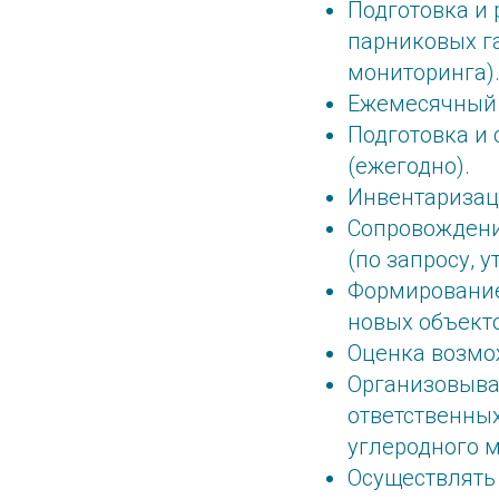
Подготовка и
парниковых г
мониторинга)
Ежемесячный 
Подготовка и 
(ежегодно).
Инвентаризаци
Сопровождени
(по запросу, у
Формирование
новых объекто
Оценка возмож
Организовыва
ответственны
углеродного 
Осуществлять