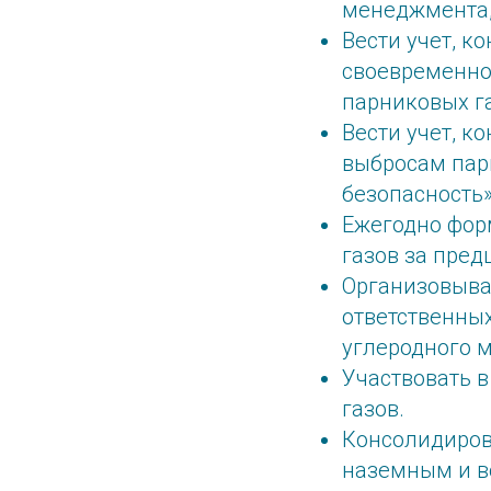
менеджмента,
Вести учет, к
своевременно
парниковых г
Вести учет, к
выбросам пар
безопасность
Ежегодно фор
газов за пре
Организовыва
ответственны
углеродного 
Участвовать 
газов.
Консолидиров
наземным и в