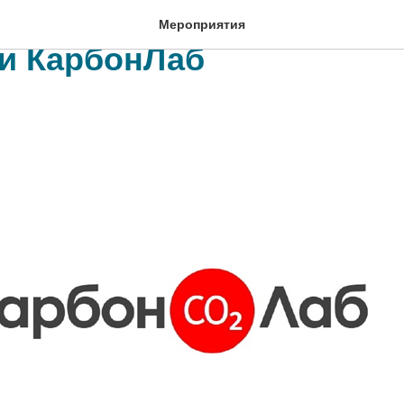
ческий онлайн-брифинг
Мероприятия
и КарбонЛаб