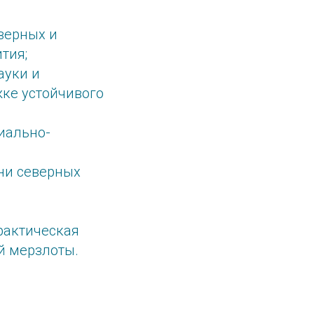
верных и
тия;
ауки и
жке устойчивого
иально-
зни северных
практическая
й мерзлоты.