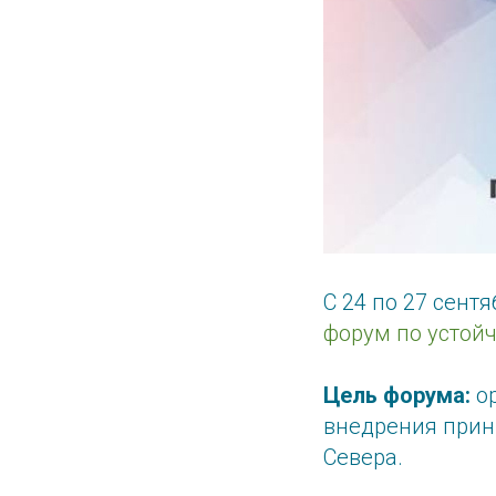
С 24 по 27 сентя
форум по устой
Цель форума:
ор
внедрения принц
Севера.