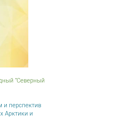
дный "Северный
м и перспектив
х Арктики и