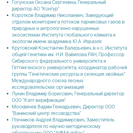
Гогунская Оксана Сергеевна, Генеральный
директор АО "Контур"
Коротков Владимир Николаевич, Заведующий
отделом мониторинга потоков парниковых газов в
природных и антропогенно-нарушенных
экосистемах Института глобального климата и
экологии имени академика Ю.А. Израэля
Крутовский Константин Валерьевич, в.н.с. Института
общей генетики им. Н.И. Вавилова РАН, Профессор
Сибирского федерального университета и
Гёттингенского университета, координатор рабочей
группы "Генетические ресурсы и селекция хвойных"
Международного союза лесных
исследовательских организаций
Лукин Владимир Борисович, Генеральный директор
ООО "Кэпт верификация"
Москвичев Вадим Геннадьевич, Директор ООО
"Ванинский центр лесоводства"
Птичников Андрей Владимирович, Заместитель
руководителя по научно-методическому
обеспечению ООО "АИМ Карбон"