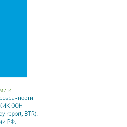
ми и
розрачности
РКИК ООН
cy report
,
BTR),
ии РФ.