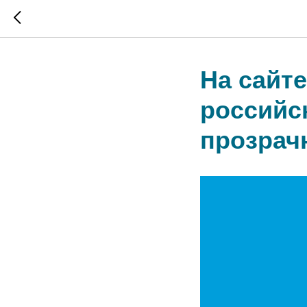
На сайт
российс
прозрач