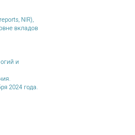
eports,
NIR),
овне вкладов
логий и
ния.
ря 2024 года.