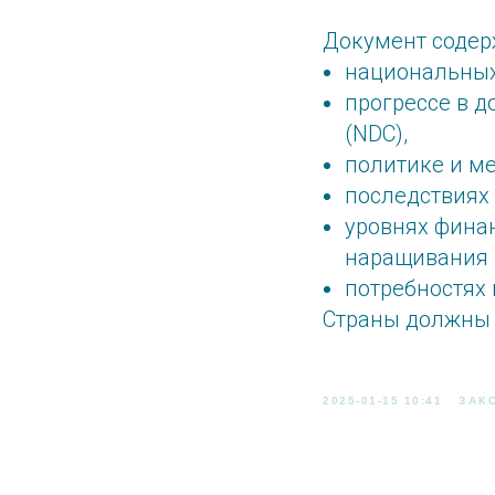
Документ соде
национальных о
прогрессе в 
(NDC),
политике и ме
последствиях
уровнях финан
наращивания 
потребностях
Страны должны б
2025-01-15 10:41
ЗАК