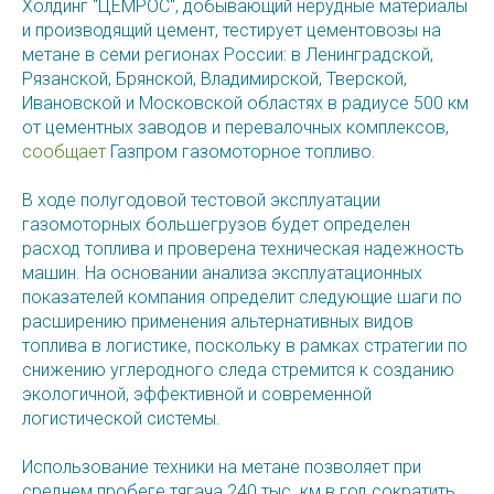
Холдинг "ЦЕМРОС", добывающий нерудные материалы
и производящий цемент, тестирует цементовозы на
метане в семи регионах России: в Ленинградской,
Рязанской, Брянской, Владимирской, Тверской,
Ивановской и Московской областях в радиусе 500 км
от цементных заводов и перевалочных комплексов,
сообщает
Газпром газомоторное топливо.
В ходе полугодовой тестовой эксплуатации
газомоторных большегрузов будет определен
расход топлива и проверена техническая надежность
машин. На основании анализа эксплуатационных
показателей компания определит следующие шаги по
расширению применения альтернативных видов
топлива в логистике, поскольку в рамках стратегии по
снижению углеродного следа стремится к созданию
экологичной, эффективной и современной
логистической системы.
Использование техники на метане позволяет при
среднем пробеге тягача 240 тыс. км в год сократить