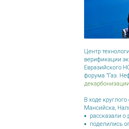
Центр технолог
верификации эк
Евразийского Н
форума "Газ. Не
декарбонизаци
В ходе круглого
Мансийска, Нал
рассказали о
поделились 