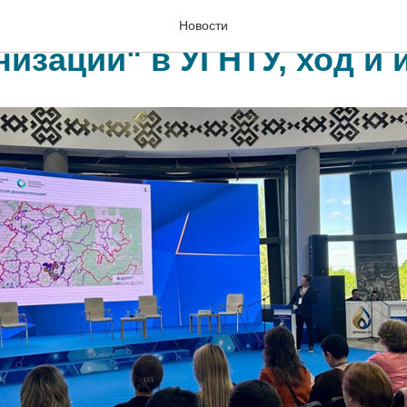
 стол "Технологии
Новости
изации" в УГНТУ, ход и 