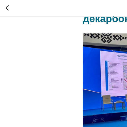
Круглый
декарбон