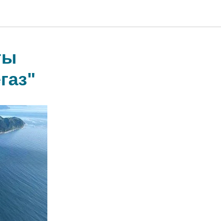
ты
газ"