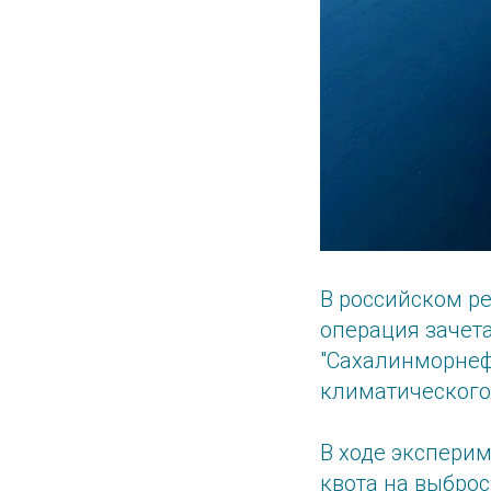
В российском р
операция зачет
"Сахалинморнеф
климатического
В ходе эксперим
квота на выброс