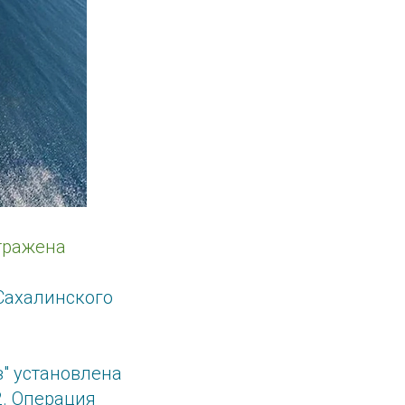
тражена
 Сахалинского
з" установлена
2. Операция