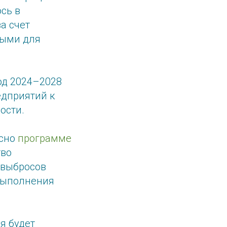
сь в
а счет
ными для
од 2024–2028
едприятий к
ости.
асно
программе
тво
 выбросов
 выполнения
я будет