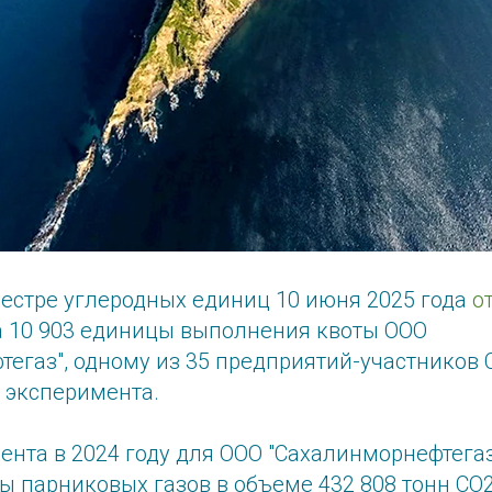
еестре углеродных единиц 10 июня 2025 года
о
а 10 903 единицы выполнения квоты ООО
тегаз", одному из 35 предприятий-участников
 эксперимента.
ента в 2024 году для ООО "Сахалинморнефтега
ы парниковых газов в объеме 432 808 тонн СО