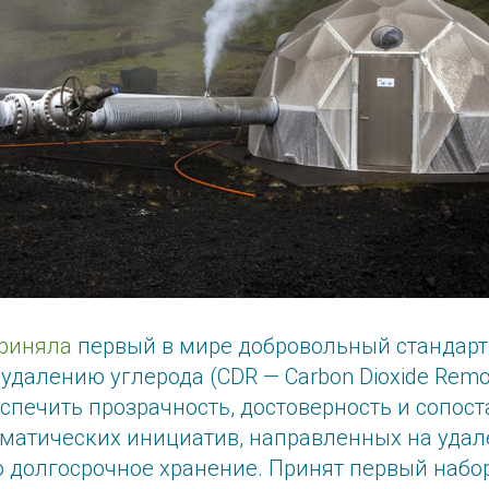
риняла
первый в мире добровольный стандарт
удалению углерода (CDR — Carbon Dioxide Remov
спечить прозрачность, достоверность и сопос
иматических инициатив, направленных на удал
о долгосрочное хранение. Принят первый набо