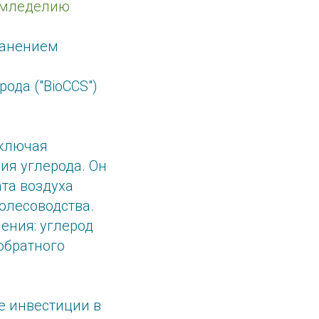
емледелию
ранением
ода ("BioCCS")
включая
ия углерода. Он
та воздуха
олесоводства.
ения: углерод
обратного
е инвестиции в