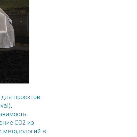
 для проектов
al),
тавимость
ение CO2 из
р методологий в