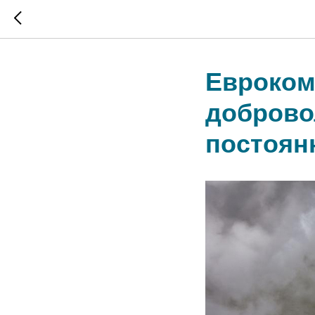
Евроком
доброво
постоян