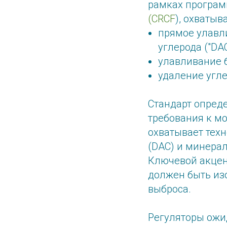
рамках програ
(CRCF
), охваты
прямое улавл
углерода ("DA
улавливание б
удаление угле
Стандарт опред
требования к мо
охватывает техн
(DAC) и минерал
Ключевой акцент
должен быть изо
выброса.
Регуляторы ожи