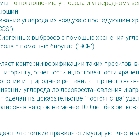
ммы
по поглощению углерода и углеродному з
вающий
ивание углерода из воздуха с последующим х
CCS")
иогенных выбросов с помощью хранения углер
рода с помощью биоугля ("BCR").
еляет критерии верификации таких проектов, 
ниторингу, отчётности и долговечности хранен
ологии и природные решения от прямого захва
изации углерода до лесовосстановления и агр
 сделан на доказательстве "постоянства" удал
лирован на срок не менее 100 лет без рисков 
дают, что чёткие правила стимулируют частны