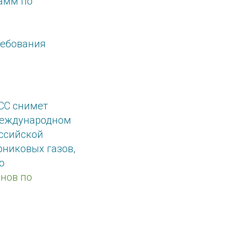
амм по
ребования
GCC снимет
еждународном
ссийской
никовых газов,
о
анов по