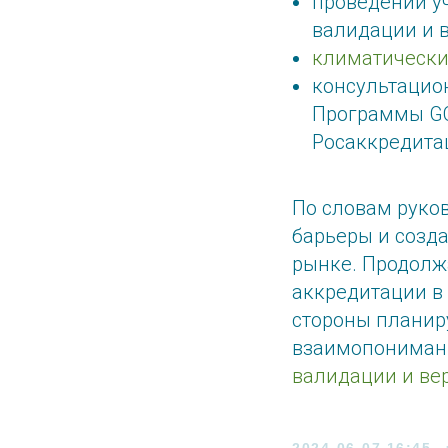
проведении у
валидации и 
климатически
консультацио
Программы GC
Росаккредита
По словам руко
барьеры и созд
рынке. Продолж
аккредитации в
стороны планир
взаимопонимани
валидации и ве