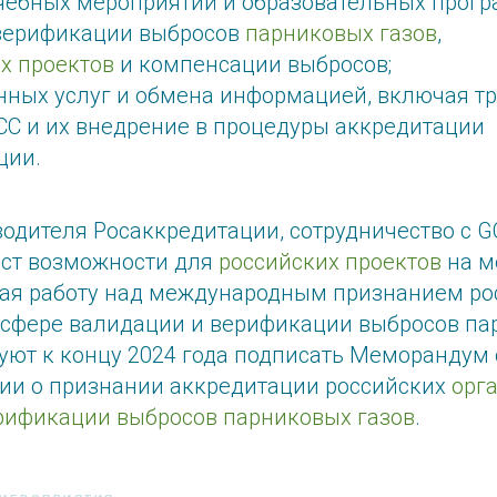
чебных мероприятий и образовательных прогр
верификации выбросов
парниковых газов
,
х проектов
и компенсации выбросов;
нных услуг и обмена информацией, включая т
C и их внедрение в процедуры аккредитации
ции.
водителя Росаккредитации, сотрудничество с 
аст возможности для
российских проектов
на м
ая работу над международным признанием ро
 сфере валидации и верификации выбросов пар
уют к концу 2024 года подписать Меморандум 
и о признании аккредитации российских
орг
рификации выбросов парниковых газов
.