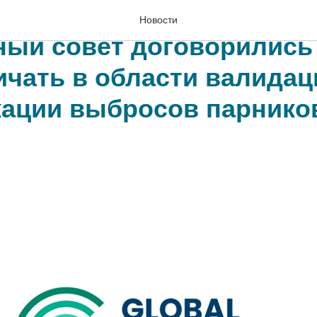
едитация и Глобальный
Новости
ный совет договорились
ичать в области валидац
ации выбросов парнико