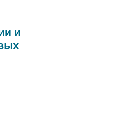
ии и
вых