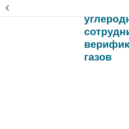
Росаккр
углерод
сотрудн
верифик
газов