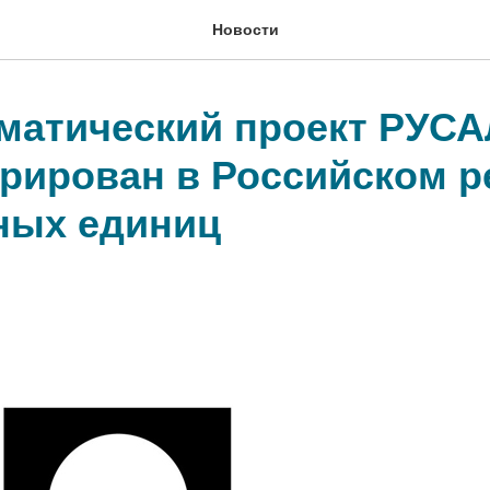
Новости
матический проект РУСА
трирован в Российском р
ных единиц