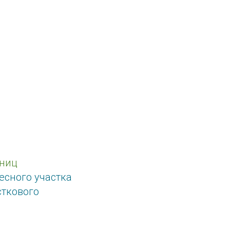
иниц
есного участка
сткового