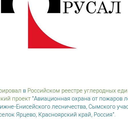
рировал
в
Российском реестре углеродных ед
ский проект
"Авиационная охрана от пожаров л
Нижне-Енисейского лесничества, Сымского уча
селок Ярцево, Красноярский край, Россия".