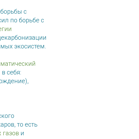
 борьбы с
ил по борьбе с
егии
 декарбонизации
мых экосистем.
иматический
в себя:
ождение),
ского
аров, то есть
 газов
и