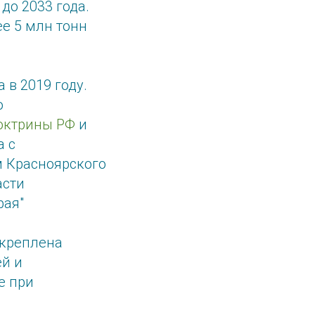
до 2033 года.
е 5 млн тонн
 в 2019 году.
о
октрины РФ
и
а с
 Красноярского
асти
рая"
акреплена
ей и
е при