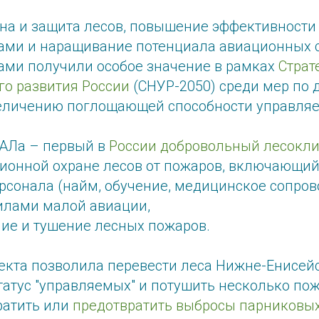
ана и защита лесов, повышение эффективности
ми и наращивание потенциала авиационных с
ми получили особое значение в рамках
Страт
го развития России
(СНУР-2050) среди мер по
еличению поглощающей способности управляе
САЛа – первый в
России добровольный лесокл
ионной охране лесов от пожаров, включающий 
рсонала (найм, обучение, медицинское сопров
илами малой авиации,
ие и тушение лесных пожаров.
екта позволила перевести леса Нижне-Енисей
татус "управляемых" и потушить несколько пож
ратить или
предотвратить выбросы парниковых