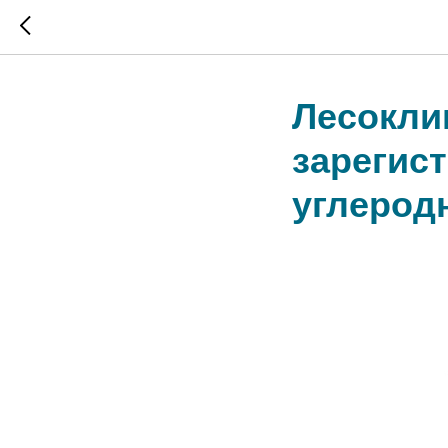
Лесокли
зарегис
углерод