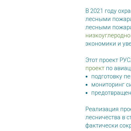
В 2021 году охр
лесными пожара
лесными пожара
низкоуглеродно
экономики и ув
Этот проект РУ
проект
по авиац
подготовку пе
мониторинг с
предотвращен
Реализация про
лесничества в с
фактически сок