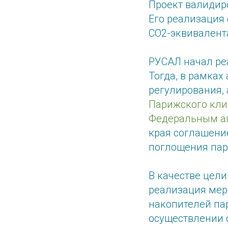
Проект валидиро
Его реализация 
СO2-эквивалент
РУСАЛ начал реа
Тогда, в рамках
регулирования,
Парижского кли
Федеральным аг
края соглашени
поглощения пар
В качестве цел
реализация мер
накопителей пар
осуществлении 