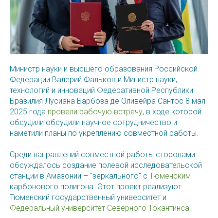
Министр науки и высшего образования Российской
Федерации Валерий Фальков и Министр науки,
технологий и инноваций Федеративной Республики
Бразилия Лусиана Барбоза де Оливейра Сантос 8 мая
2025 года
провели рабочую встречу
, в ходе которой
обсудили
обсудили научное сотрудничество и
наметили планы по укреплению совместной работы.
Среди направлений совместной работы сторонами
обсуждалось создание полевой исследовательской
станции в Амазонии – "зеркального" с
Тюменским
карбонового полигона. Этот проект реализуют
Тюменский государственный университет и
Федеральный университет Северного Токантинса
.